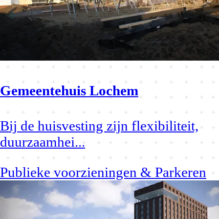
Gemeentehuis Lochem
Bij de huisvesting zijn flexibiliteit,
duurzaamhei
...
Publieke voorzieningen & Parkeren