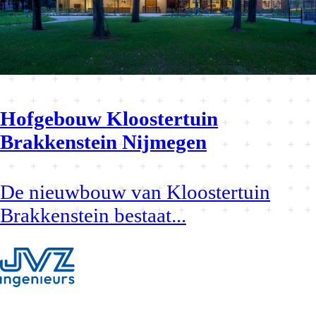
Hofgebouw Kloostertuin
Brakkenstein Nijmegen
De nieuwbouw van Kloostertuin
Brakkenstein bestaat
...