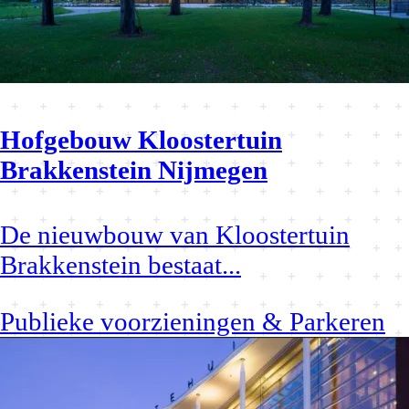
Hofgebouw Kloostertuin
Brakkenstein Nijmegen
De nieuwbouw van Kloostertuin
Brakkenstein bestaat
...
Publieke voorzieningen & Parkeren