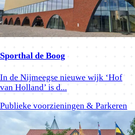
Sporthal de Boog
In de Nijmeegse nieuwe wijk ‘Hof
van Holland’ is d
...
Publieke voorzieningen & Parkeren