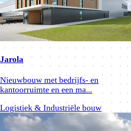
Jarola
Nieuwbouw met bedrijfs- en
kantoorruimte en een ma
...
Logistiek & Industriële bouw